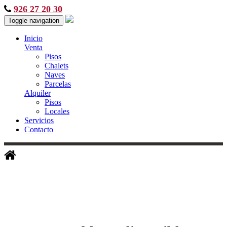
926 27 20 30
Toggle navigation
Inicio
Venta
Pisos
Chalets
Naves
Parcelas
Alquiler
Pisos
Locales
Servicios
Contacto