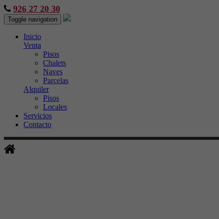
926 27 20 30
Toggle navigation
Inicio
Venta
Pisos
Chalets
Naves
Parcelas
Alquiler
Pisos
Locales
Servicios
Contacto